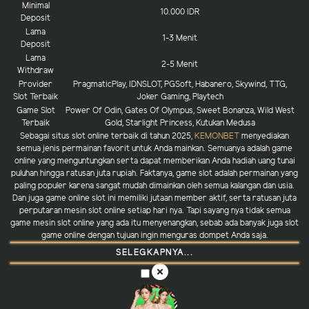
Minimal
10.000 IDR
Deposit
Lama
1-3 Menit
Deposit
Lama
2-5 Menit
Withdraw
Provider
PragmaticPlay, IDNSLOT, PGSoft, Habanero, Skywind, TTG,
Slot Terbaik
Joker Gaming, Playtech
Game Slot
Power Of Odin, Gates Of Olympus, Sweet Bonanza, Wild West
Terbaik
Gold, Starlight Princess, Kutukan Medusa
Sebagai situs slot online terbaik di tahun 2025,
KEMONBET
menyediakan
semua jenis permainan favorit untuk Anda mainkan. Semuanya adalah game
online yang menguntungkan serta dapat memberikan Anda hadiah uang tunai
puluhan hingga ratusan juta rupiah. Faktanya, game slot adalah permainan yang
paling populer karena sangat mudah dimainkan oleh semua kalangan dan usia.
Dan juga game online slot ini memiliki jutaan member aktif, serta ratusan juta
perputaran mesin slot online setiap hari nya. Tapi sayang nya tidak semua
game mesin slot online yang ada itu menyenangkan, sebab ada banyak juga slot
game online dengan tujuan ingin menguras dompet Anda saja.
SELEGKAPNYA...