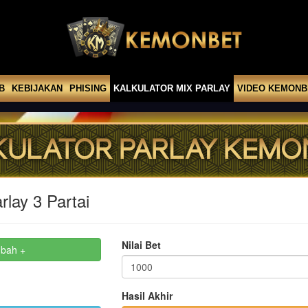
B
KEBIJAKAN
PHISING
KALKULATOR MIX PARLAY
VIDEO KEMONB
KULATOR PARLAY KEMO