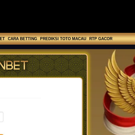
ET
CARA BETTING
PREDIKSI TOTO MACAU
RTP GACOR
NBET