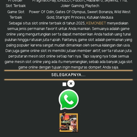
Provider
PragmaticPlay, IDNSLOT, PGSoft, Habanero, Skywind, TTG,
Slot Terbaik
Joker Gaming, Playtech
Game Slot
Power Of Odin, Gates Of Olympus, Sweet Bonanza, Wild West
Terbaik
Gold, Starlight Princess, Kutukan Medusa
Sebagai situs slot online terbaik di tahun 2025,
KEMONBET
menyediakan
semua jenis permainan favorit untuk Anda mainkan. Semuanya adalah game
online yang menguntungkan serta dapat memberikan Anda hadiah uang tunai
puluhan hingga ratusan juta rupiah. Faktanya, game slot adalah permainan yang
paling populer karena sangat mudah dimainkan oleh semua kalangan dan usia.
Dan juga game online slot ini memiliki jutaan member aktif, serta ratusan juta
perputaran mesin slot online setiap hari nya. Tapi sayang nya tidak semua
game mesin slot online yang ada itu menyenangkan, sebab ada banyak juga slot
game online dengan tujuan ingin menguras dompet Anda saja.
SELEGKAPNYA...