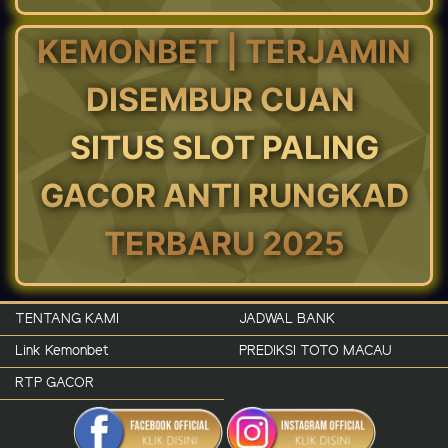
KEMONBET | TERJAMIN
DISEMBUR CUAN
SITUS SLOT PALING
GACOR ANTI RUNGKAD
TERBARU 2025
TENTANG KAMI
JADWAL BANK
Link Kemonbet
PREDIKSI TOTO MACAU
RTP GACOR